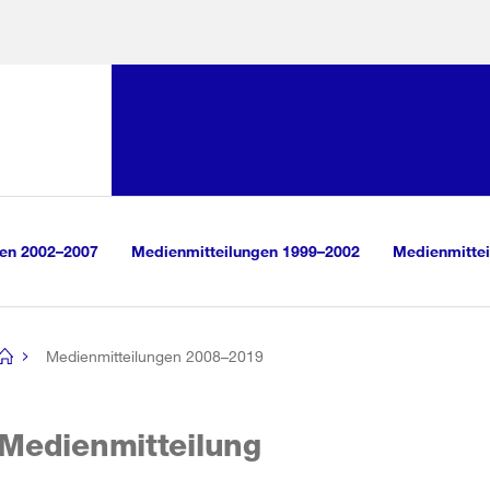
Sprunglink:
Navigation
sauswahl
vigation
m Inhalt
r Suche
gen 2002–2007
Medienmitteilungen 1999–2002
Medienmittei
Medienmitteilungen 2008–2019
[no
title]
Medienmitteilung