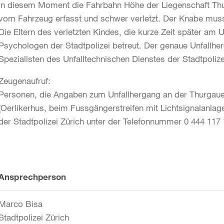
in diesem Moment die Fahrbahn Höhe der Liegenschaft Thu
vom Fahrzeug erfasst und schwer verletzt. Der Knabe musst
Die Eltern des verletzten Kindes, die kurze Zeit später am 
Psychologen der Stadtpolizei betreut. Der genaue Unfallhe
Spezialisten des Unfalltechnischen Dienstes der Stadtpolize
Zeugenaufruf:
Personen, die Angaben zum Unfallhergang an der Thurgauer
(Oerlikerhus, beim Fussgängerstreifen mit Lichtsignalanla
der Stadtpolizei Zürich unter der Telefonnummer 0 444 117
Weitere
Ansprechperson
Informationen
Marco Bisa
Stadtpolizei Zürich