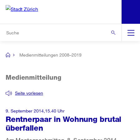
N
S
Zur Bereichsauswahl
Zur Hilfsnavigation
Zum Inhalt
Zur Suche
Suche
Global
Navigation
Medienmitteilungen 2008–2019
[no
title]
Medienmitteilung
Seite vorlesen
9. September 2014,15.40 Uhr
Rentnerpaar in Wohnung brutal
überfallen
Am Montagnachmittag, 8. September 2014,