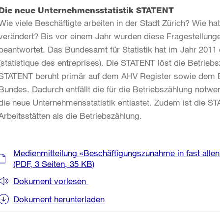
Die neue Unternehmensstatistik STATENT
Wie viele Beschäftigte arbeiten in der Stadt Zürich? Wie 
verändert? Bis vor einem Jahr wurden diese Fragestellung
beantwortet. Das Bundesamt für Statistik hat im Jahr 2011 
(statistique des entreprises). Die STATENT löst die Betrieb
STATENT beruht primär auf dem AHV Register sowie dem B
Bundes. Dadurch entfällt die für die Betriebszählung notw
die neue Unternehmensstatistik entlastet. Zudem ist die STA
Arbeitsstätten als die Betriebszählung.
Weitere
Medienmitteilung «Beschäftigungszunahme in fast all
Informationen
(PDF, 3 Seiten, 35 KB)
Dokument vorlesen
Dokument herunterladen