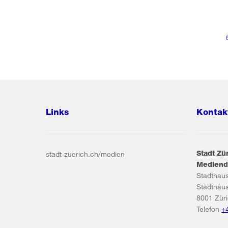
Links
Kontak
Stadt Zü
stadt-zuerich.ch/medien
Mediend
Stadthau
Stadthau
8001
Zür
Telefon
+