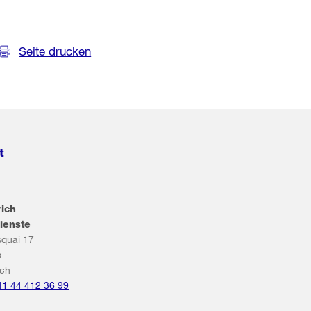
Seite drucken
t
rich
ienste
squai 17
s
ich
41 44 412 36 99