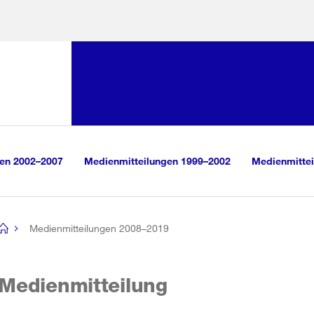
Sprunglink:
Navigation
sauswahl
vigation
m Inhalt
r Suche
gen 2002–2007
Medienmitteilungen 1999–2002
Medienmittei
Medienmitteilungen 2008–2019
[no
title]
Medienmitteilung