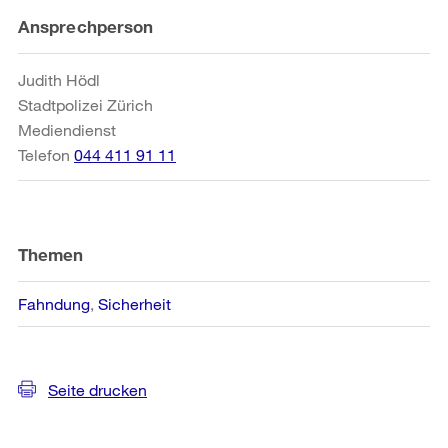
Weitere
Ansprechperson
Informationen
Judith Hödl
Stadtpolizei Zürich
Mediendienst
Telefon
044 411 91 11
Themen
Fahndung
Sicherheit
Seite drucken