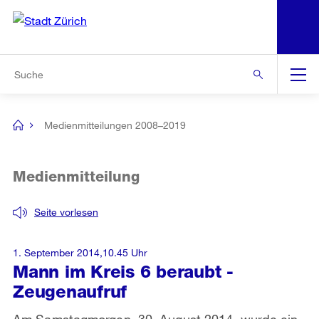
N
S
Zur Bereichsauswahl
Zur Hilfsnavigation
Zum Inhalt
Zur Suche
Suche
Global
Navigation
Medienmitteilungen 2008–2019
[no
title]
Medienmitteilung
Seite vorlesen
1. September 2014,10.45 Uhr
Mann im Kreis 6 beraubt -
Zeugenaufruf
Am Samstagmorgen, 30. August 2014, wurde ein