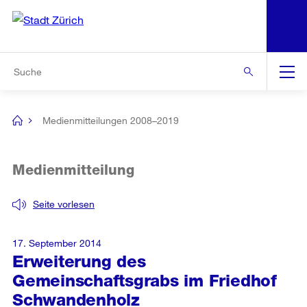
N
S
Zur Bereichsauswahl
Zur Hilfsnavigation
Zum Inhalt
Zur Suche
Suche
Global
Navigation
Medienmitteilungen 2008–2019
[no
title]
Medienmitteilung
Seite vorlesen
17. September 2014
Erweiterung des
Gemeinschaftsgrabs im Friedhof
Schwandenholz