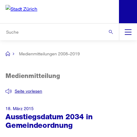
N
S
Zur Bereichsauswahl
Zur Hilfsnavigation
Zum Inhalt
Zur Suche
Suche
Global
Navigation
Medienmitteilungen 2008–2019
[no
title]
Medienmitteilung
Seite vorlesen
18. März 2015
Ausstiegsdatum 2034 in
Gemeindeordnung