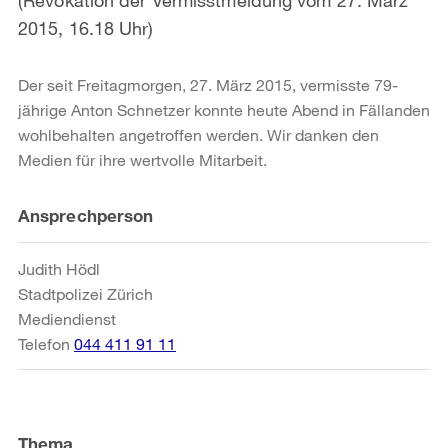
2015, 16.18 Uhr)
Der seit Freitagmorgen, 27. März 2015, vermisste 79-
jährige Anton Schnetzer konnte heute Abend in Fällanden
wohlbehalten angetroffen werden. Wir danken den
Medien für ihre wertvolle Mitarbeit.
Weitere
Ansprechperson
Informationen
Judith Hödl
Stadtpolizei Zürich
Mediendienst
Telefon
044 411 91 11
Thema