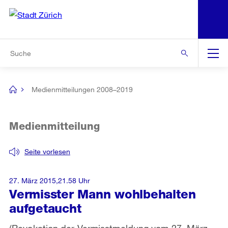
N
S
Zur Bereichsauswahl
Zur Hilfsnavigation
Zum Inhalt
Zur Suche
Suche
Global
Navigation
Medienmitteilungen 2008–2019
[no
title]
Medienmitteilung
Seite vorlesen
27. März 2015,21.58 Uhr
Vermisster Mann wohlbehalten
aufgetaucht
(Revokation der Vermisstmeldung vom 27. März