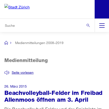
N
S
Zur Bereichsauswahl
Zur Hilfsnavigation
Zum Inhalt
Zur Suche
Suche
Global
Navigation
Medienmitteilungen 2008–2019
[no
title]
Medienmitteilung
Seite vorlesen
26. März 2015
Beachvolleyball-Felder im Freibad
Allenmoos öffnen am 3. April
Die Beachvolleyball-Felder und der Spielplatz im