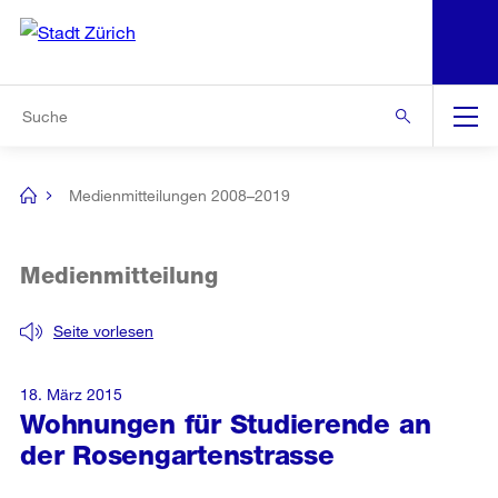
N
S
Zur Bereichsauswahl
Zur Hilfsnavigation
Zum Inhalt
Zur Suche
Suche
Global
Navigation
Medienmitteilungen 2008–2019
[no
title]
Medienmitteilung
Seite vorlesen
18. März 2015
Wohnungen für Studierende an
der Rosengartenstrasse