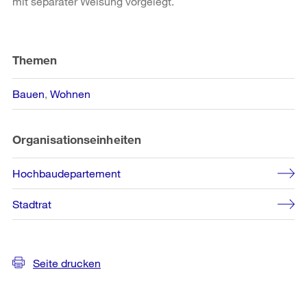
mit separater Weisung vorgelegt.
Weitere
Informationen
Themen
Bauen
Wohnen
Organisationseinheiten
Hochbaudepartement
Stadtrat
Seite drucken