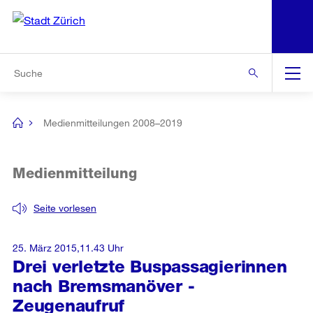
N
S
Zur Bereichsauswahl
Zur Hilfsnavigation
Zum Inhalt
Zur Suche
Suche
Global
Navigation
Medienmitteilungen 2008–2019
[no
title]
Medienmitteilung
Seite vorlesen
25. März 2015,11.43 Uhr
Drei verletzte Buspassagierinnen
nach Bremsmanöver -
Zeugenaufruf