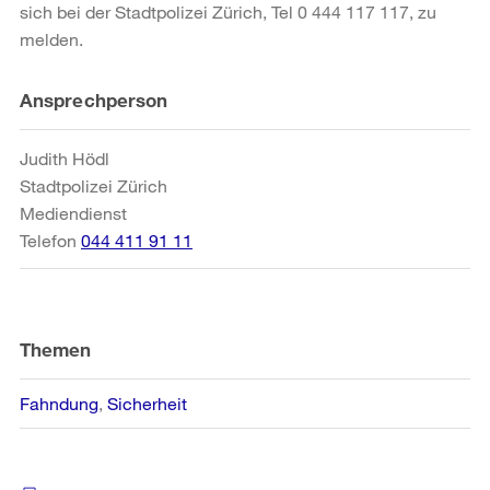
sich bei der Stadtpolizei Zürich, Tel 0 444 117 117, zu
melden.
Weitere
Ansprechperson
Informationen
Judith Hödl
Stadtpolizei Zürich
Mediendienst
Telefon
044 411 91 11
Themen
Fahndung
Sicherheit