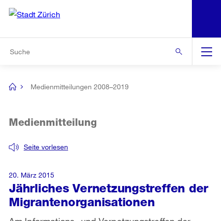
N
S
Zur Bereichsauswahl
Zur Hilfsnavigation
Zum Inhalt
Zur Suche
Suche
Global
Navigation
Medienmitteilungen 2008–2019
[no
title]
Medienmitteilung
Seite vorlesen
20. März 2015
Jährliches Vernetzungstreffen der
Migrantenorganisationen
Am Informations- und Vernetzungstreffen der