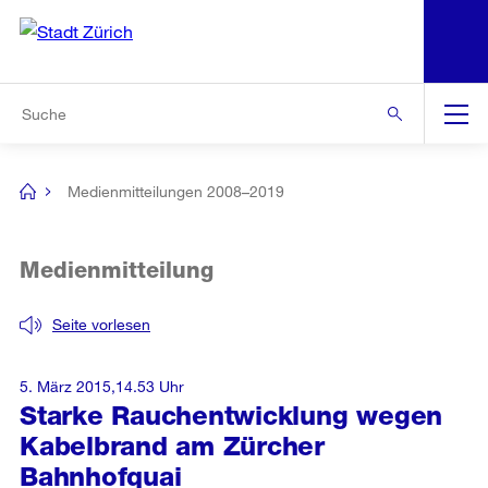
N
S
Zur Bereichsauswahl
Zur Hilfsnavigation
Zum Inhalt
Zur Suche
Suche
Global
Navigation
Medienmitteilungen 2008–2019
[no
title]
Medienmitteilung
Seite vorlesen
5. März 2015,14.53 Uhr
Starke Rauchentwicklung wegen
Kabelbrand am Zürcher
Bahnhofquai