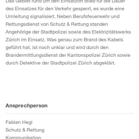
Das Gebiet rund um den Einsatzort blieb für die Dauer
des Einsatzes für den Verkehr gesperrt, es wurde eine
Umleitung signalisiert. Neben Berufsfeuerwehr und
Rettungsdienst von Schutz & Rettung standen
Angehörige der Stadtpolizei sowie des Elektrizitätswerks
Zürich im Einsatz. Was genau zum Brand des Kabels
geführt hat, ist noch unklar und wird durch den
Brandermittlungsdienst der Kantonspolizei Zürich sowie
durch Detektive der Stadtpolizei Zürich abgeklärt.
Weitere
Ansprechperson
Informationen
Fabian Hegi
Schutz & Rettung
Kommunikation