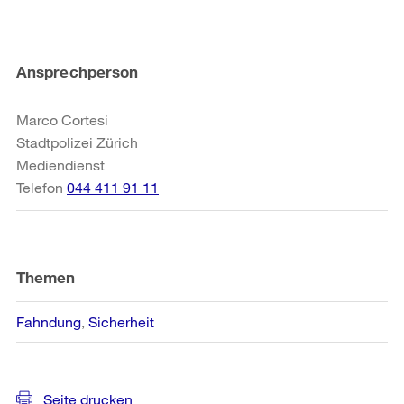
Weitere
Ansprechperson
Informationen
Marco Cortesi
Stadtpolizei Zürich
Mediendienst
Telefon
044 411 91 11
Themen
Fahndung
Sicherheit
Seite drucken