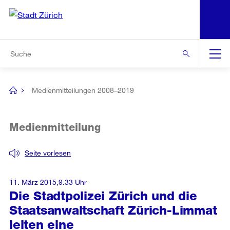
N
S
Zur Bereichsauswahl
Zur Hilfsnavigation
Zum Inhalt
Zur Suche
Suche
Global
Navigation
Medienmitteilungen 2008–2019
[no
title]
Medienmitteilung
Seite vorlesen
11. März 2015,9.33 Uhr
Die Stadtpolizei Zürich und die
Staatsanwaltschaft Zürich-Limmat
leiten eine