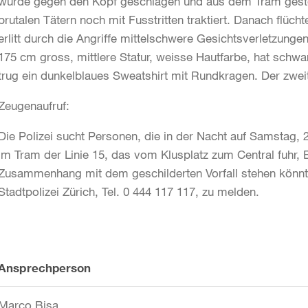
wurde gegen den Kopf geschlagen und aus dem Tram gest
brutalen Tätern noch mit Fusstritten traktiert. Danach flüc
erlitt durch die Angriffe mittelschwere Gesichtsverletzungen.
175 cm gross, mittlere Statur, weisse Hautfarbe, hat schw
trug ein dunkelblaues Sweatshirt mit Rundkragen. Der zwei
Zeugenaufruf:
Die Polizei sucht Personen, die in der Nacht auf Samstag,
im Tram der Linie 15, das vom Klusplatz zum Central fuhr
Zusammenhang mit dem geschilderten Vorfall stehen könnte
Stadtpolizei Zürich, Tel. 0 444 117 117, zu melden.
Weitere
Ansprechperson
Informationen
Marco Bisa