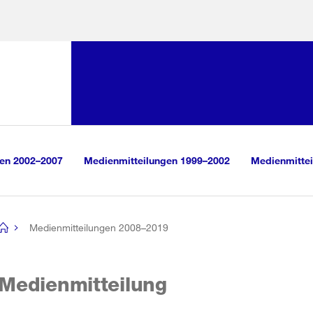
Sprunglink:
Navigation
sauswahl
vigation
m Inhalt
r Suche
gen 2002–2007
Medienmitteilungen 1999–2002
Medienmittei
Medienmitteilungen 2008–2019
[no
title]
Medienmitteilung