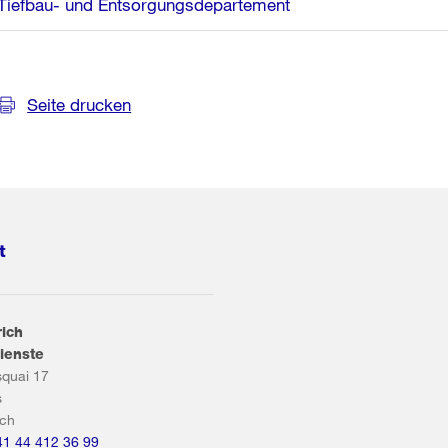
Tiefbau- und Entsorgungsdepartement
Seite drucken
t
rich
ienste
squai 17
s
ich
41 44 412 36 99