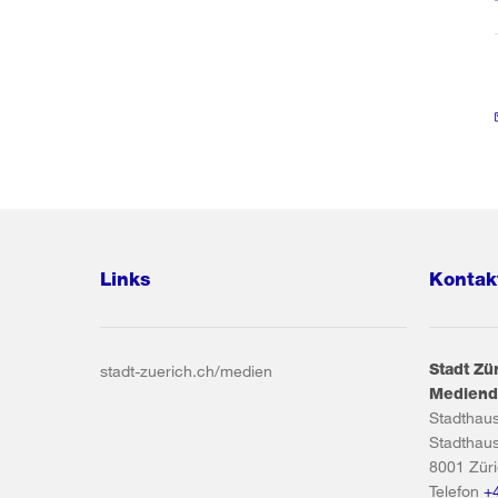
Links
Kontak
Stadt Zü
stadt-zuerich.ch/medien
Mediend
Stadthau
Stadthau
8001
Zür
Telefon
+