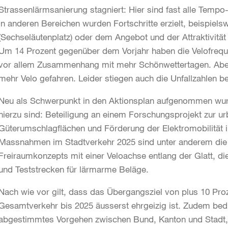
Strassenlärmsanierung stagniert: Hier sind fast alle Temp
In anderen Bereichen wurden Fortschritte erzielt, beispiels
(Sechseläutenplatz) oder dem Angebot und der Attraktivität 
Um 14 Prozent gegenüber dem Vorjahr haben die Velofreq
vor allem Zusammenhang mit mehr Schönwettertagen. Aber
mehr Velo gefahren. Leider stiegen auch die Unfallzahlen be
Neu als Schwerpunkt in den Aktionsplan aufgenommen wu
hierzu sind: Beteiligung an einem Forschungsprojekt zur u
Güterumschlagflächen und Förderung der Elektromobilität 
Massnahmen im Stadtverkehr 2025 sind unter anderem die S
Freiraumkonzepts mit einer Veloachse entlang der Glatt, d
und Teststrecken für lärmarme Beläge.
Nach wie vor gilt, dass das Übergangsziel von plus 10 Pr
Gesamtverkehr bis 2025 äusserst ehrgeizig ist. Zudem bedi
abgestimmtes Vorgehen zwischen Bund, Kanton und Stadt, so