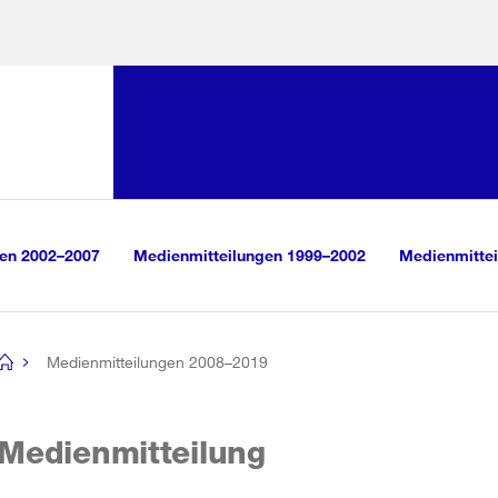
Sprunglink:
Navigation
sauswahl
vigation
m Inhalt
r Suche
gen 2002–2007
Medienmitteilungen 1999–2002
Medienmittei
Medienmitteilungen 2008–2019
[no
title]
Medienmitteilung