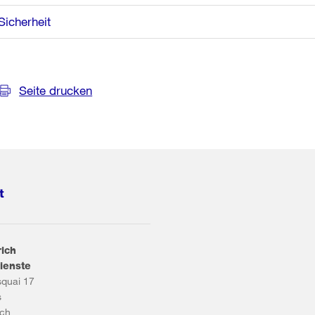
Sicherheit
Seite drucken
t
rich
ienste
squai 17
s
ich