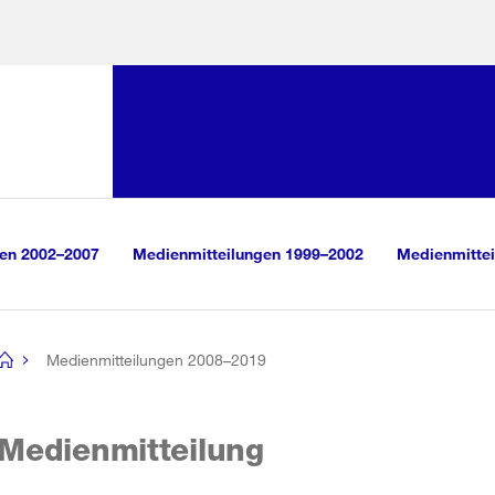
Sprunglink:
Navigation
sauswahl
vigation
m Inhalt
r Suche
gen 2002–2007
Medienmitteilungen 1999–2002
Medienmittei
Medienmitteilungen 2008–2019
[no
title]
Medienmitteilung