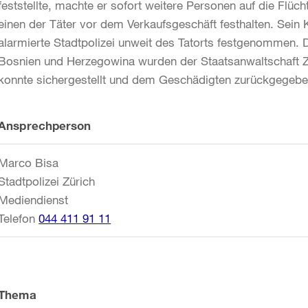
feststellte, machte er sofort weitere Personen auf die Flü
einen der Täter vor dem Verkaufsgeschäft festhalten. Sein
alarmierte Stadtpolizei unweit des Tatorts festgenommen. 
Bosnien und Herzegowina wurden der Staatsanwaltschaft Z
konnte sichergestellt und dem Geschädigten zurückgegeb
Weitere
Ansprechperson
Informationen
Marco Bisa
Stadtpolizei Zürich
Mediendienst
Telefon
044 411 91 11
Thema