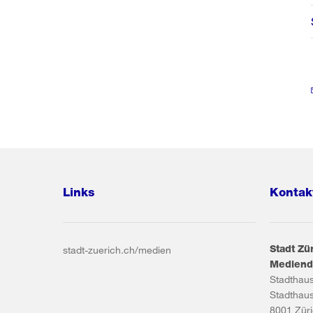
Links
Kontak
Stadt Zü
stadt-zuerich.ch/medien
Mediend
Stadthau
Stadthau
8001
Zür