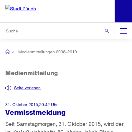
N
S
Zur Bereichsauswahl
Zur Hilfsnavigation
Zum Inhalt
Zur Suche
Suche
Global
Navigation
Medienmitteilungen 2008–2019
[no
title]
Medienmitteilung
Seite vorlesen
31. Oktober 2015,20.42 Uhr
Vermisstmeldung
Seit Samstagmorgen, 31. Oktober 2015, wird der
im Kreis 9 wohnhafte 86-jährige Jakob Bissig