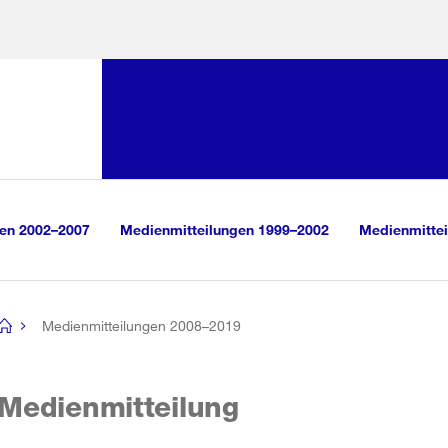
Sprunglink:
Navigation
sauswahl
vigation
m Inhalt
r Suche
gen 2002–2007
Medienmitteilungen 1999–2002
Medienmittei
Medienmitteilungen 2008–2019
[no
title]
Medienmitteilung