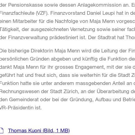
der Pensionskasse sowie dessen Anlagekommission an. Er 
Finanzfachleute (VZF). Finanzvorstand Daniel Leupi hat in
einen Mitarbeiter für die Nachfolge von Maja Menn vorgesc
Tätigkeit, der ausgezeichneten Vernetzung sowie seiner fach
der Finanzverwaltung prädestiniert ist. Der Stadtrat hat 
Die bisherige Direktorin Maja Menn wird die Leitung der F
persönlichen Gründen abgeben und künftig die Funktion der
dankt Maja Menn für ihr grosses Engagement, mit der sie d
geführt hat und freut sich, dass sie weiterhin für die Stadt Zü
Funktion hatte sie unter anderem massgebenden Anteil an 
Rechnungswesen der Stadt Zürich, an der Überarbeitung 
den Gemeinderat oder bei der Gründung, Aufbau und Betrie
VR-Präsidentin ist.
Weitere
Thomas Kuoni
(Bild, 1 MB)