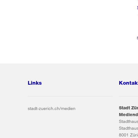
Links
Kontak
Stadt Zü
stadt-zuerich.ch/medien
Mediend
Stadthau
Stadthau
8001
Zür