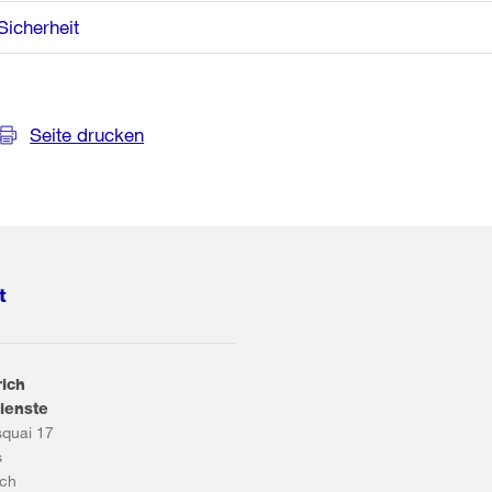
Sicherheit
Seite drucken
t
rich
ienste
squai 17
s
ich