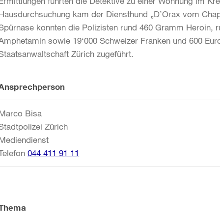
Ermittlungen führten die Detektive zu einer Wohnung im Kre
Hausdurchsuchung kam der Diensthund „D’Orax vom Chappe
Spürnase konnten die Polizisten rund 460 Gramm Heroin,
Amphetamin sowie 19‘000 Schweizer Franken und 600 Euro
Staatsanwaltschaft Zürich zugeführt.
Weitere
Ansprechperson
Informationen
Marco Bisa
Stadtpolizei Zürich
Mediendienst
Telefon
044 411 91 11
Thema