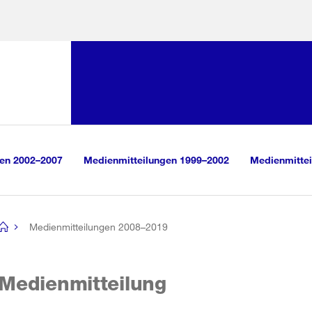
Sprunglink:
Navigation
sauswahl
vigation
m Inhalt
r Suche
gen 2002–2007
Medienmitteilungen 1999–2002
Medienmittei
Medienmitteilungen 2008–2019
[no
title]
Medienmitteilung