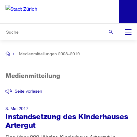
N
S
Zur Bereichsauswahl
Zur Hilfsnavigation
Zum Inhalt
Zur Suche
Suche
Global
Navigation
Medienmitteilungen 2008–2019
[no
title]
Medienmitteilung
Seite vorlesen
3. Mai 2017
Instandsetzung des Kinderhauses
Artergut
Das über 200-jährige Kinderhaus Artergut in