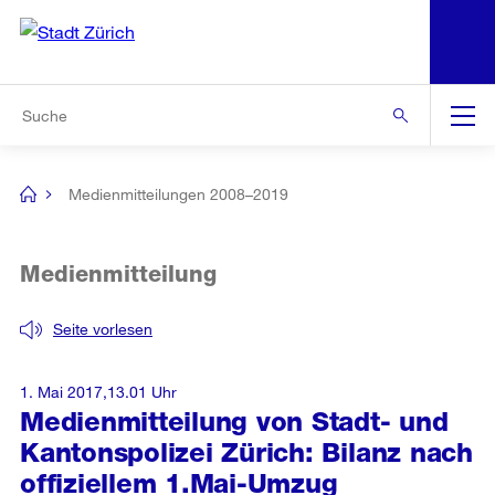
N
S
Zur Bereichsauswahl
Zur Hilfsnavigation
Zum Inhalt
Zur Suche
Suche
Global
Navigation
Medienmitteilungen 2008–2019
[no
title]
Medienmitteilung
Seite vorlesen
1. Mai 2017,13.01 Uhr
Medienmitteilung von Stadt- und
Kantonspolizei Zürich: Bilanz nach
offiziellem 1.Mai-Umzug