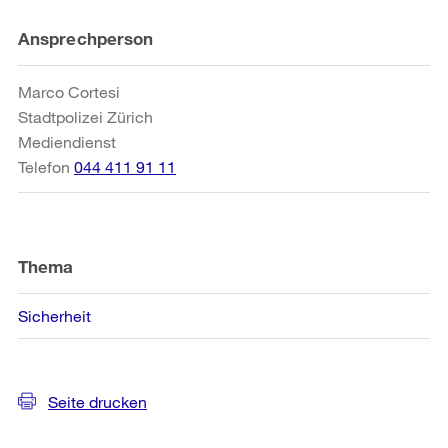
Weitere
Ansprechperson
Informationen
Marco Cortesi
Stadtpolizei Zürich
Mediendienst
Telefon
044 411 91 11
Thema
Sicherheit
Seite drucken