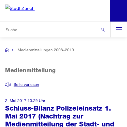
N
S
Zur Bereichsauswahl
Zur Hilfsnavigation
Zum Inhalt
Zur Suche
Suche
Global
Navigation
Medienmitteilungen 2008–2019
[no
title]
Medienmitteilung
Seite vorlesen
2. Mai 2017,10.29 Uhr
Schluss-Bilanz Polizeieinsatz 1.
Mai 2017 (Nachtrag zur
Medienmitteilung der Stadt- und