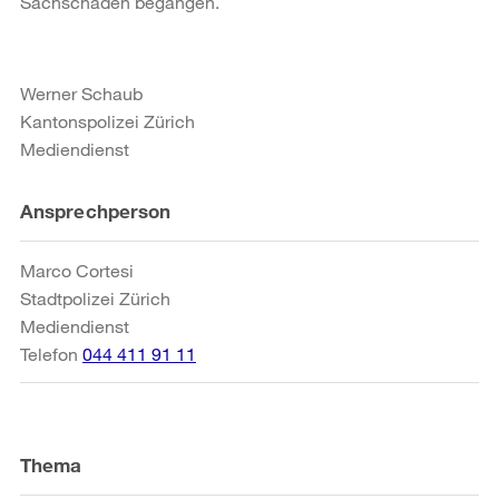
Sachschaden begangen.
Werner Schaub
Kantonspolizei Zürich
Mediendienst
Weitere
Ansprechperson
Informationen
Marco Cortesi
Stadtpolizei Zürich
Mediendienst
Telefon
044 411 91 11
Thema