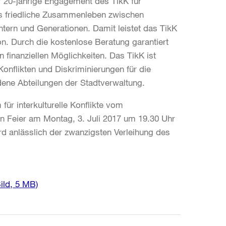
r 20-jährige Engagement des TikK für
das friedliche Zusammenleben zwischen
ern und Generationen. Damit leistet das TikK
ion. Durch die kostenlose Beratung garantiert
finanziellen Möglichkeiten. Das TikK ist
Konflikten und Diskriminierungen für die
ene Abteilungen der Stadtverwaltung.
ür interkulturelle Konflikte vom
hen Feier am Montag, 3. Juli 2017 um 19.30 Uhr
rd anlässlich der zwanzigsten Verleihung des
Bild, 5 MB)