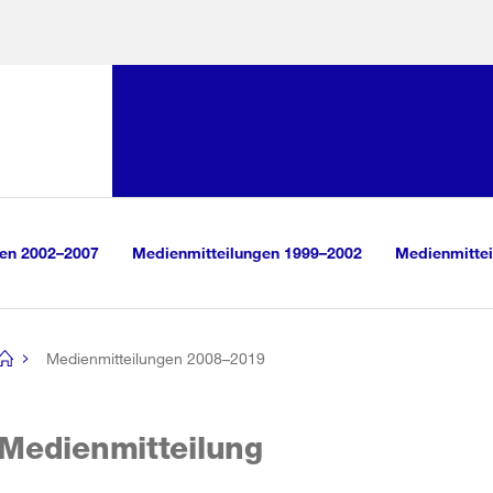
Sprunglink:
Navigation
sauswahl
vigation
m Inhalt
r Suche
gen 2002–2007
Medienmitteilungen 1999–2002
Medienmittei
Medienmitteilungen 2008–2019
[no
title]
Medienmitteilung