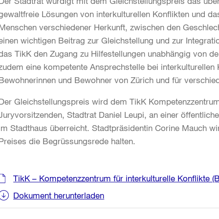
Der Stadtrat würdigt mit dem Gleichstellungspreis das übe
gewaltfreie Lösungen von interkulturellen Konflikten und 
Menschen verschiedener Herkunft, zwischen den Geschlecht
einen wichtigen Beitrag zur Gleichstellung und zur Integrat
das TikK den Zugang zu Hilfestellungen unabhängig von den 
zudem eine kompetente Ansprechstelle bei interkulturellen 
Bewohnerinnen und Bewohner von Zürich und für verschied
Der Gleichstellungspreis wird dem TikK Kompetenzzentrum f
Juryvorsitzenden, Stadtrat Daniel Leupi, an einer öffentlic
im Stadthaus überreicht. Stadtpräsidentin Corine Mauch wi
Preises die Begrüssungsrede halten.
Weitere
TikK – Kompetenzzentrum für interkulturelle Konflikte
(
Informationen
Dokument herunterladen