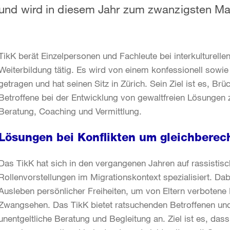
und wird in diesem Jahr zum zwanzigsten Mal
TikK berät Einzelpersonen und Fachleute bei interkulturellen
Weiterbildung tätig. Es wird von einem konfessionell sowie
getragen und hat seinen Sitz in Zürich. Sein Ziel ist es, B
Betroffene bei der Entwicklung von gewaltfreien Lösungen z
Beratung, Coaching und Vermittlung.
Lösungen bei Konflikten um gleichberech
Das TikK hat sich in den vergangenen Jahren auf rassistis
Rollenvorstellungen im Migrationskontext spezialisiert. D
Ausleben persönlicher Freiheiten, um von Eltern verboten
Zwangsehen. Das TikK bietet ratsuchenden Betroffenen und
unentgeltliche Beratung und Begleitung an. Ziel ist es, das