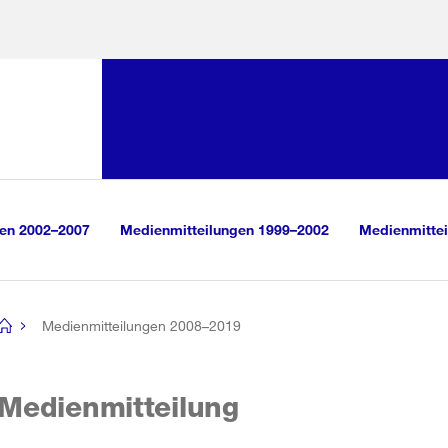
Sprunglink:
Navigation
sauswahl
vigation
m Inhalt
r Suche
gen 2002–2007
Medienmitteilungen 1999–2002
Medienmittei
Medienmitteilungen 2008–2019
[no
title]
Medienmitteilung