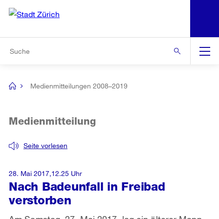
N
S
Zur Bereichsauswahl
Zur Hilfsnavigation
Zum Inhalt
Zur Suche
Suche
Global
Navigation
Medienmitteilungen 2008–2019
[no
title]
Medienmitteilung
Seite vorlesen
28. Mai 2017,12.25 Uhr
Nach Badeunfall in Freibad
verstorben
Am Samstag, 27. Mai 2017, lag ein älterer Mann