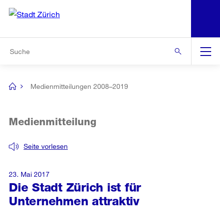
N
S
Zur Bereichsauswahl
Zur Hilfsnavigation
Zum Inhalt
Zur Suche
Suche
Global
Navigation
Medienmitteilungen 2008–2019
[no
title]
Medienmitteilung
Seite vorlesen
23. Mai 2017
Die Stadt Zürich ist für
Unternehmen attraktiv