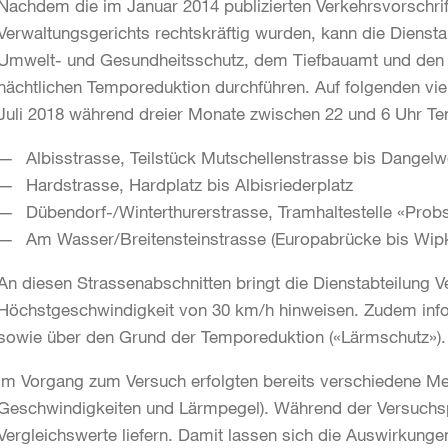
Nachdem die im Januar 2014 publizierten Verkehrsvorschri
Verwaltungsgerichts rechtskräftig wurden, kann die Dienst
Umwelt- und Gesundheitsschutz, dem Tiefbauamt und den V
nächtlichen Temporeduktion durchführen. Auf folgenden vie
Juli 2018 während dreier Monate zwischen 22 und 6 Uhr T
Albisstrasse, Teilstück Mutschellenstrasse bis Dangel
Hardstrasse, Hardplatz bis Albisriederplatz
Dübendorf-/Winterthurerstrasse, Tramhaltestelle «Probs
Am Wasser/Breitensteinstrasse (Europabrücke bis Wipk
An diesen Strassenabschnitten bringt die Dienstabteilung V
Höchstgeschwindigkeit von 30 km/h hinweisen. Zudem informi
sowie über den Grund der Temporeduktion («Lärmschutz»).
Im Vorgang zum Versuch erfolgten bereits verschiedene 
Geschwindigkeiten und Lärmpegel). Während der Versuchsp
Vergleichswerte liefern. Damit lassen sich die Auswirkun