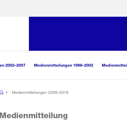
Sprunglink:
Navigation
sauswahl
vigation
m Inhalt
r Suche
gen 2002–2007
Medienmitteilungen 1999–2002
Medienmittei
Medienmitteilungen 2008–2019
[no
title]
Medienmitteilung