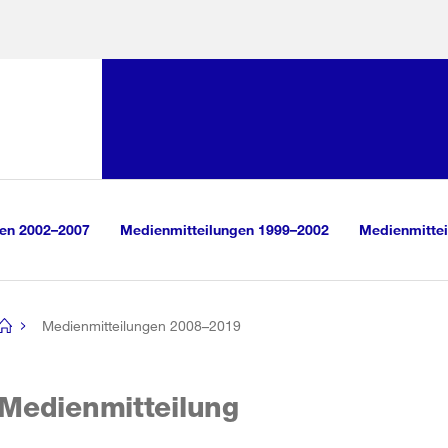
Sprunglink:
Navigation
sauswahl
vigation
m Inhalt
r Suche
gen 2002–2007
Medienmitteilungen 1999–2002
Medienmittei
Medienmitteilungen 2008–2019
[no
title]
Medienmitteilung