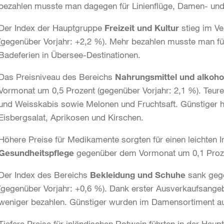
bezahlen musste man dagegen für Linienflüge, Damen- und 
Der Index der Hauptgruppe
Freizeit und Kultur
stieg im V
(gegenüber Vorjahr: +2,2 %). Mehr bezahlen musste man fü
Badeferien in Übersee-Destinationen.
Das Preisniveau des Bereichs
Nahrungsmittel und alkoho
Vormonat um 0,5 Prozent (gegenüber Vorjahr: 2,1 %). Teure
und Weisskabis sowie Melonen und Fruchtsaft. Günstiger 
Eisbergsalat, Aprikosen und Kirschen.
Höhere Preise für Medikamente sorgten für einen leichten 
Gesundheitspflege
gegenüber dem Vormonat um 0,1 Prozen
Der Index des Bereichs
Bekleidung und Schuhe
sank geg
(gegenüber Vorjahr: +0,6 %). Dank erster Ausverkaufsang
weniger bezahlen. Günstiger wurden im Damensortiment auc
Tiefere Preise für inländischen Rotwein führten in der Hau