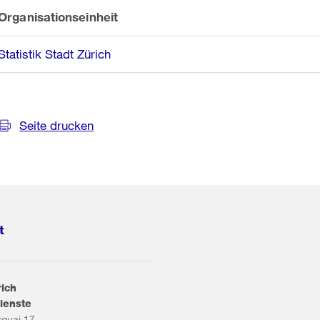
Organisationseinheit
Statistik Stadt Zürich
Seite drucken
t
rich
ienste
squai 17