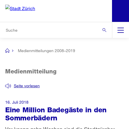
N
S
Zur Bereichsauswahl
Zur Hilfsnavigation
Zum Inhalt
Zur Suche
Suche
Global
Navigation
Medienmitteilungen 2008–2019
[no
title]
Medienmitteilung
Seite vorlesen
16. Juli 2018
Eine Million Badegäste in den
Sommerbädern
Vor knapp zehn Wochen sind die Stadtzürcher