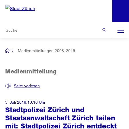
N
S
Zur Bereichsauswahl
Zur Hilfsnavigation
Zum Inhalt
Zur Suche
Suche
Global
Navigation
Medienmitteilungen 2008–2019
[no
title]
Medienmitteilung
Seite vorlesen
5. Juli 2018,10.16 Uhr
Stadtpolizei Zürich und
Staatsanwaltschaft Zürich teilen
mit: Stadtpolizei Zürich entdeckt