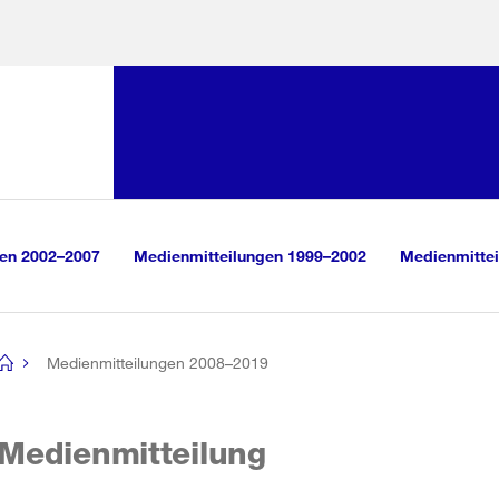
Sprunglink:
Navigation
sauswahl
vigation
m Inhalt
r Suche
gen 2002–2007
Medienmitteilungen 1999–2002
Medienmittei
Medienmitteilungen 2008–2019
[no
title]
Medienmitteilung