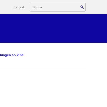
Hilfsnavigation
Suche
Kontakt
lungen ab 2020