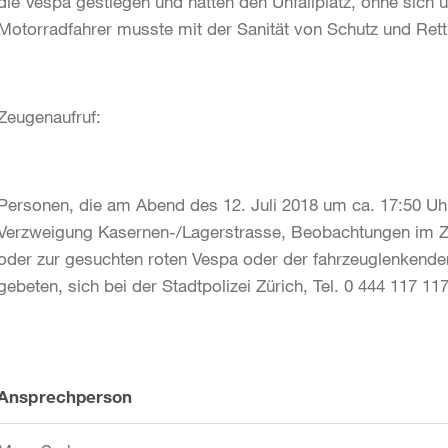
die Vespa gestiegen und hätten den Unfallplatz, ohne sich
Motorradfahrer musste mit der Sanität von Schutz und Rett
Zeugenaufruf:
Personen, die am Abend des 12. Juli 2018 um ca. 17:50 Uhr
Verzweigung Kasernen-/Lagerstrasse, Beobachtungen im 
oder zur gesuchten roten Vespa oder der fahrzeuglenken
gebeten, sich bei der Stadtpolizei Zürich, Tel. 0 444 117 11
Weitere
Ansprechperson
Informationen