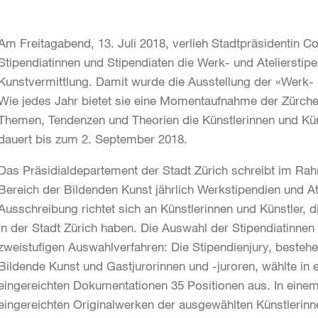
Am Freitagabend, 13. Juli 2018, verlieh Stadtpräsidentin 
Stipendiatinnen und Stipendiaten die Werk- und Atelierstip
Kunstvermittlung. Damit wurde die Ausstellung der «Werk- u
Wie jedes Jahr bietet sie eine Momentaufnahme der Zürche
Themen, Tendenzen und Theorien die Künstlerinnen und Küns
dauert bis zum 2. September 2018.
Das Präsidialdepartement der Stadt Zürich schreibt im Rah
Bereich der Bildenden Kunst jährlich Werkstipendien und At
Ausschreibung richtet sich an Künstlerinnen und Künstler, 
in der Stadt Zürich haben. Die Auswahl der Stipendiatinnen 
zweistufigen Auswahlverfahren: Die Stipendienjury, besteh
Bildende Kunst und Gastjurorinnen und -juroren, wählte in e
eingereichten Dokumentationen 35 Positionen aus. In einem z
eingereichten Originalwerken der ausgewählten Künstlerin