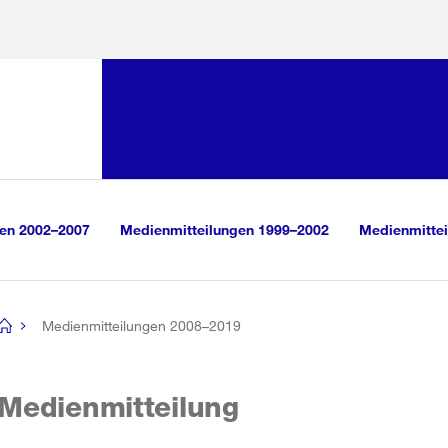
Sprunglink:
Navigation
sauswahl
vigation
m Inhalt
r Suche
gen 2002–2007
Medienmitteilungen 1999–2002
Medienmittei
Medienmitteilungen 2008–2019
[no
title]
Medienmitteilung