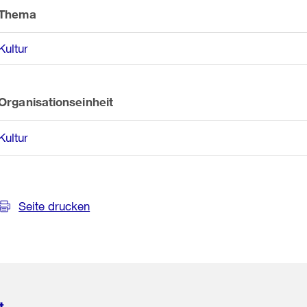
Informationen
Thema
Kultur
Organisationseinheit
Kultur
Seite drucken
t