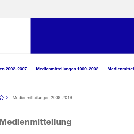
Sprunglink:
Navigation
sauswahl
vigation
m Inhalt
r Suche
gen 2002–2007
Medienmitteilungen 1999–2002
Medienmittei
Medienmitteilungen 2008–2019
[no
title]
Medienmitteilung