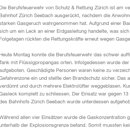
Die Berufsfeuerwehr von Schutz & Rettung Zürich ist am ve
Bahnhof Zürich Seebach ausgerückt, nachdem die Anwohne
starken Gasgeruch wahrgenommen hat. Aufgrund einer Bau
sich um ein Leck an einer Erdgasleitung handelte, was sich
Folgetagen rückten die Rettungskräfte erneut wegen Gasge
Heute Montag konnte die Berufsfeuerwehr das schwer auff
Tank mit Flüssigpropangas orten. Infolgedessen wurde der
aufgeboten. Geschädigte Personen waren keine zu verzeichn
Gefahrenzone ein und stellte den Brandschutz sicher. Da
verdünnt und durch mehrere Elektrolüfter weggeblasen. Kur
Gasleck komplett zu schliessen. Der Einsatz war gegen 13
des Bahnhofs Zürich Seebach wurde unterdessen aufgeho
Während allen vier Einsätzen wurde die Gaskonzentration g
unterhalb der Explosionsgrenze befand. Somit mussten ke