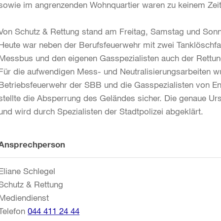
sowie im angrenzenden Wohnquartier waren zu keinem Zei
Von Schutz & Rettung stand am Freitag, Samstag und Sonnt
Heute war neben der Berufsfeuerwehr mit zwei Tanklösch
Messbus und den eigenen Gasspezialisten auch der Rettun
Für die aufwendigen Mess- und Neutralisierungsarbeiten w
Betriebsfeuerwehr der SBB und die Gasspezialisten von Ener
stellte die Absperrung des Geländes sicher. Die genaue Ursa
und wird durch Spezialisten der Stadtpolizei abgeklärt.
Weitere
Ansprechperson
Informationen
Eliane Schlegel
Schutz & Rettung
Mediendienst
Telefon
044 411 24 44