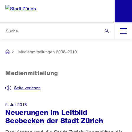
N
S
Zur Bereichsauswahl
Zur Hilfsnavigation
Zum Inhalt
Zur Suche
Suche
Global
Navigation
Medienmitteilungen 2008–2019
[no
title]
Medienmitteilung
Seite vorlesen
5. Juli 2018
Neuerungen im Leitbild
Seebecken der Stadt Zürich
Der Kanton und die Stadt Zürich überprüften die