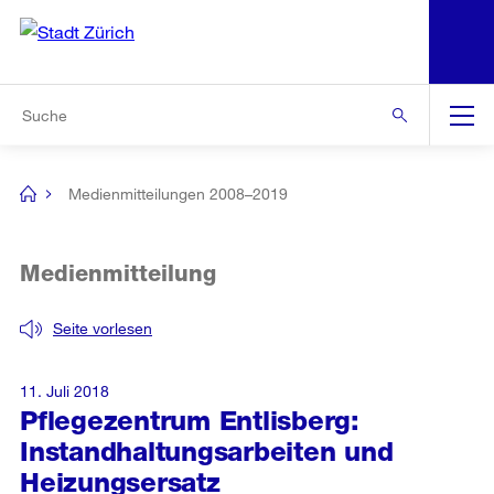
N
S
Zur Bereichsauswahl
Zur Hilfsnavigation
Zum Inhalt
Zur Suche
Suche
Global
Navigation
Medienmitteilungen 2008–2019
[no
title]
Medienmitteilung
Seite vorlesen
11. Juli 2018
Pflegezentrum Entlisberg:
Instandhaltungsarbeiten und
Heizungsersatz