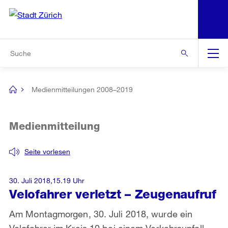
N
S
Zur Bereichsauswahl
Zur Hilfsnavigation
Zum Inhalt
Zur Suche
Suche
Global
Navigation
Medienmitteilungen 2008–2019
[no
title]
Medienmitteilung
Seite vorlesen
30. Juli 2018,15.19 Uhr
Velofahrer verletzt – Zeugenaufruf
Am Montagmorgen, 30. Juli 2018, wurde ein
Velofahrer im Kreis 10 bei einem Verkehrsunfall