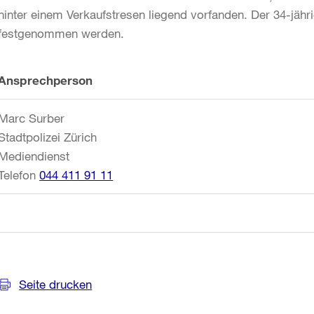
hinter einem Verkaufstresen liegend vorfanden. Der 34-jäh
festgenommen werden.
Weitere
Ansprechperson
Informationen
Marc Surber
Stadtpolizei Zürich
Mediendienst
Telefon
044 411 91 11
Seite drucken