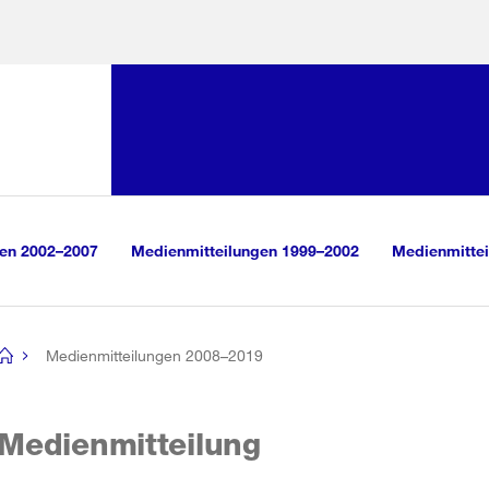
Sprunglink:
Navigation
sauswahl
vigation
m Inhalt
r Suche
gen 2002–2007
Medienmitteilungen 1999–2002
Medienmittei
Medienmitteilungen 2008–2019
[no
title]
Medienmitteilung