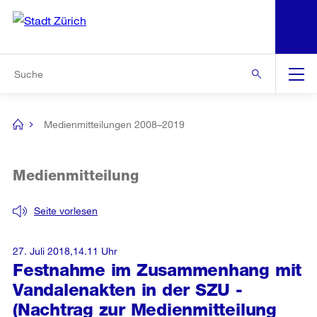
N
S
Zur Bereichsauswahl
Zur Hilfsnavigation
Zum Inhalt
Zur Suche
Suche
Global
Navigation
Medienmitteilungen 2008–2019
[no
title]
Medienmitteilung
Seite vorlesen
27. Juli 2018,14.11 Uhr
Festnahme im Zusammenhang mit
Vandalenakten in der SZU -
(Nachtrag zur Medienmitteilung