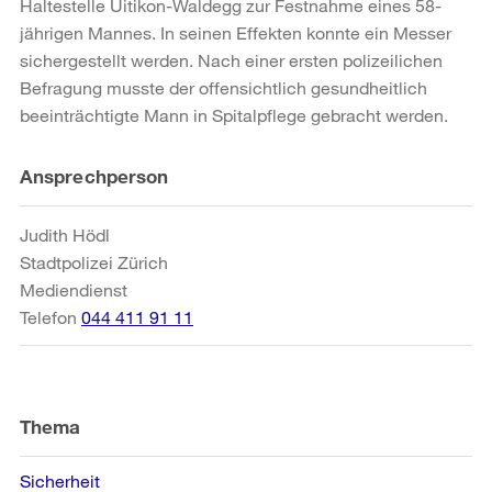
Haltestelle Uitikon-Waldegg zur Festnahme eines 58-
jährigen Mannes. In seinen Effekten konnte ein Messer
sichergestellt werden. Nach einer ersten polizeilichen
Befragung musste der offensichtlich gesundheitlich
beeinträchtigte Mann in Spitalpflege gebracht werden.
Weitere
Ansprechperson
Informationen
Judith Hödl
Stadtpolizei Zürich
Mediendienst
Telefon
044 411 91 11
Thema
Sicherheit