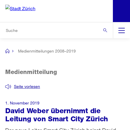
N
S
Zur Bereichsauswahl
Zur Hilfsnavigation
Zum Inhalt
Zur Suche
Suche
Global
Navigation
Medienmitteilungen 2008–2019
[no
title]
Medienmitteilung
Seite vorlesen
1. November 2019
David Weber übernimmt die
Leitung von Smart City Zürich
Der neue Leiter Smart City Zürich heisst David