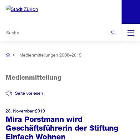
N
S
Zur Bereichsauswahl
Zur Hilfsnavigation
Zum Inhalt
Zur Suche
Suche
Global
Navigation
Medienmitteilungen 2008–2019
[no
title]
Medienmitteilung
Seite vorlesen
28. November 2019
Mira Porstmann wird
Geschäftsführerin der Stiftung
Einfach Wohnen