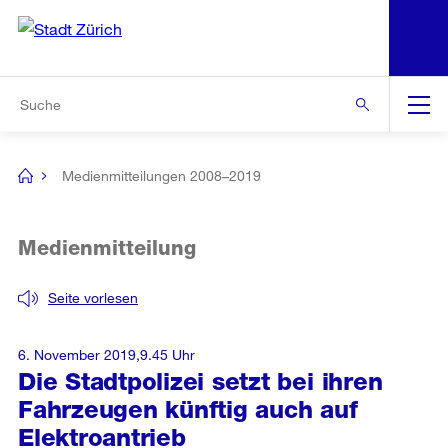
N
S
Zur Bereichsauswahl
Zur Hilfsnavigation
Zum Inhalt
Zur Suche
Suche
Global
Navigation
Medienmitteilungen 2008–2019
[no
title]
Medienmitteilung
Seite vorlesen
6. November 2019,9.45 Uhr
Die Stadtpolizei setzt bei ihren
Fahrzeugen künftig auch auf
Elektroantrieb