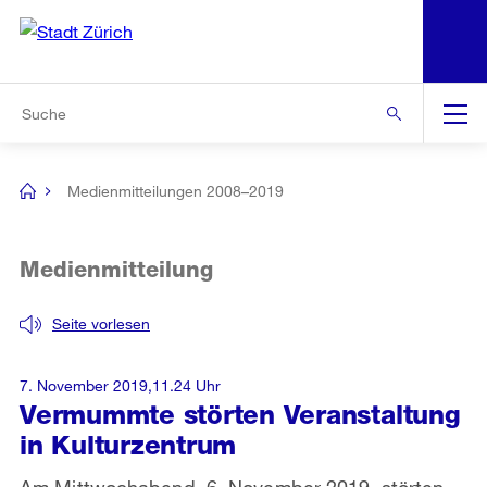
N
S
Zur Bereichsauswahl
Zur Hilfsnavigation
Zum Inhalt
Zur Suche
Suche
Global
Navigation
Medienmitteilungen 2008–2019
[no
title]
Medienmitteilung
Seite vorlesen
7. November 2019,11.24 Uhr
Vermummte störten Veranstaltung
in Kulturzentrum
Am Mittwochabend, 6. November 2019, störten