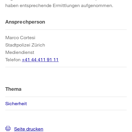
haben entsprechende Ermittlungen aufgenommen.
Weitere
Ansprechperson
Informationen
Marco Cortesi
Stadtpolizei Zürich
Mediendienst
Telefon
+41 44 411 91 11
Thema
Sicherheit
Seite drucken