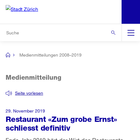
N
S
Zur Bereichsauswahl
Zur Hilfsnavigation
Zum Inhalt
Zur Suche
Suche
Global
Navigation
Medienmitteilungen 2008–2019
[no
title]
Medienmitteilung
Seite vorlesen
29. November 2019
Restaurant «Zum grobe Ernst»
schliesst definitiv
Ende Jahr 2019 hört der Wirt des Restaurants