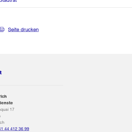
Seite drucken
t
rich
ienste
squai 17
s
ich
41 44 412 36 99