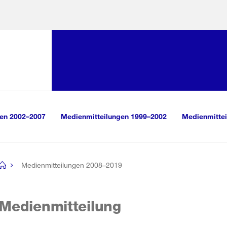
Sprunglink:
Navigation
sauswahl
vigation
m Inhalt
r Suche
gen 2002–2007
Medienmitteilungen 1999–2002
Medienmittei
Medienmitteilungen 2008–2019
[no
title]
Medienmitteilung