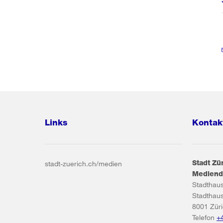
Links
Kontak
Stadt Zü
stadt-zuerich.ch/medien
Mediend
Stadthau
Stadthau
8001
Zür
Telefon
+