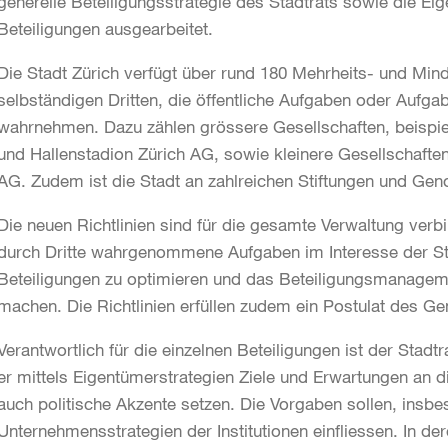
generelle Beteiligungsstrategie des Stadtrats sowie die E
Beteiligungen ausgearbeitet.
Die Stadt Zürich verfügt über rund 180 Mehrheits- und Minde
selbständigen Dritten, die öffentliche Aufgaben oder Aufgab
wahrnehmen. Dazu zählen grössere Gesellschaften, beispi
und Hallenstadion Zürich AG, sowie kleinere Gesellschaft
AG. Zudem ist die Stadt an zahlreichen Stiftungen und Genos
Die neuen Richtlinien sind für die gesamte Verwaltung verbi
durch Dritte wahrgenommene Aufgaben im Interesse der Sta
Beteiligungen zu optimieren und das Beteiligungsmanageme
machen. Die Richtlinien erfüllen zudem ein Postulat des Ge
Verantwortlich für die einzelnen Beteiligungen ist der Stadtr
er mittels Eigentümerstrategien Ziele und Erwartungen an d
auch politische Akzente setzen. Die Vorgaben sollen, insbe
Unternehmensstrategien der Institutionen einfliessen. In d