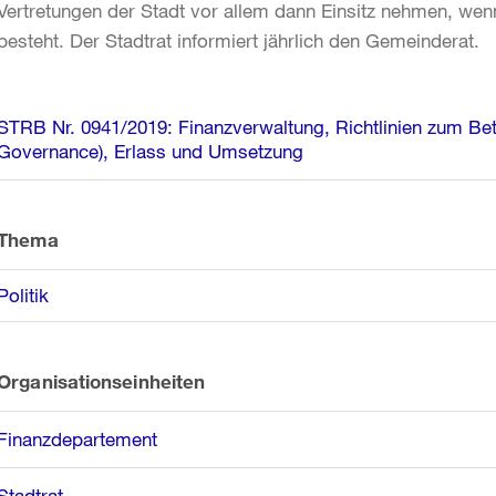
Vertretungen der Stadt vor allem dann Einsitz nehmen, wenn
besteht. Der Stadtrat informiert jährlich den Gemeinderat.
Weitere
STRB Nr. 0941/2019: Finanzverwaltung, Richtlinien zum B
Informationen
Governance), Erlass und Umsetzung
Thema
Politik
Organisationseinheiten
Finanzdepartement
Stadtrat