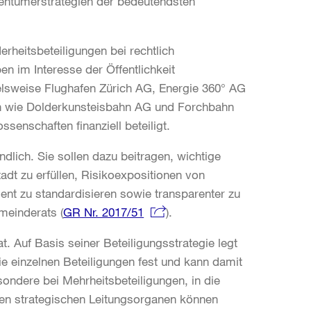
igentümerstrategien der bedeutendsten
rheitsbeteiligungen bei rechtlich
en im Interesse der Öffentlichkeit
elsweise Flughafen Zürich AG, Energie 360° AG
en wie Dolderkunsteisbahn AG und Forchbahn
senschaften finanziell beteiligt.
ndlich. Sie sollen dazu beitragen, wichtige
dt zu erfüllen, Risikoexpositionen von
nt zu standardisieren sowie transparenter zu
meinderats (
GR Nr. 2017/51
).
at. Auf Basis seiner Beteiligungsstrategie legt
ie einzelnen Beteiligungen fest und kann damit
sondere bei Mehrheitsbeteiligungen, in die
eren strategischen Leitungsorganen können