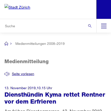
N
S
Zur Bereichsauswahl
Zur Hilfsnavigation
Zum Inhalt
Zur Suche
Suche
Global
Navigation
Medienmitteilungen 2008–2019
[no
title]
Medienmitteilung
Seite vorlesen
13. November 2019,10.15 Uhr
Diensthündin Kyma rettet Rentner
vor dem Erfrieren
Am frühen Dienstagmorgen, 12. November 2019,