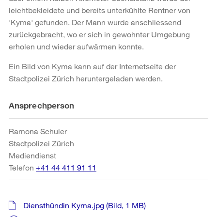
leichtbekleidete und bereits unterkühlte Rentner von
'Kyma' gefunden. Der Mann wurde anschliessend
zurückgebracht, wo er sich in gewohnter Umgebung
erholen und wieder aufwärmen konnte.
Ein Bild von Kyma kann auf der Internetseite der
Stadtpolizei Zürich heruntergeladen werden.
Weitere
Ansprechperson
Informationen
Ramona Schuler
Stadtpolizei Zürich
Mediendienst
Telefon
+41 44 411 91 11
Diensthündin Kyma.jpg
(Bild, 1 MB)