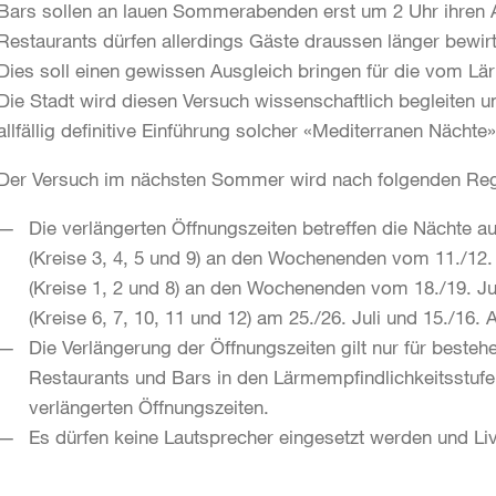
Bars sollen an lauen Sommerabenden erst um 2 Uhr ihren A
Restaurants dürfen allerdings Gäste draussen länger bewir
Dies soll einen gewissen Ausgleich bringen für die vom L
Die Stadt wird diesen Versuch wissenschaftlich begleiten 
allfällig definitive Einführung solcher «Mediterranen Nächte
Der Versuch im nächsten Sommer wird nach folgenden Reg
Die verlängerten Öffnungszeiten betreffen die Nächte a
(Kreise 3, 4, 5 und 9) an den Wochenenden vom 11./12. J
(Kreise 1, 2 und 8) an den Wochenenden vom 18./19. Juli
(Kreise 6, 7, 10, 11 und 12) am 25./26. Juli und 15./16. 
Die Verlängerung der Öffnungszeiten gilt nur für besteh
Restaurants und Bars in den Lärmempfindlichkeitsstufen 
verlängerten Öffnungszeiten.
Es dürfen keine Lautsprecher eingesetzt werden und Live