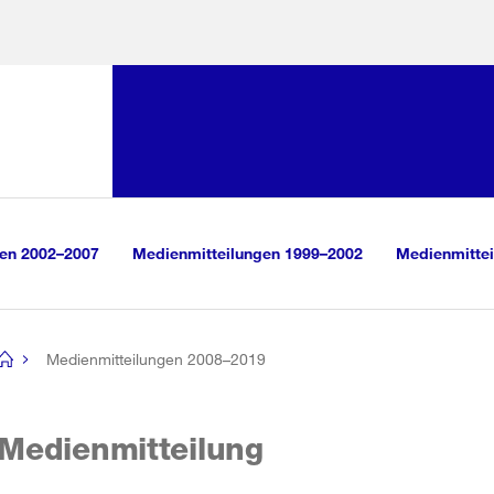
Sprunglink:
Navigation
sauswahl
vigation
m Inhalt
r Suche
gen 2002–2007
Medienmitteilungen 1999–2002
Medienmittei
Medienmitteilungen 2008–2019
[no
title]
Medienmitteilung