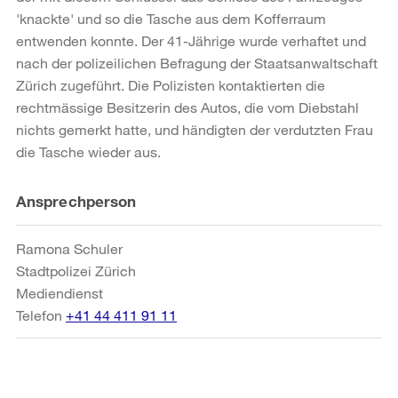
'knackte' und so die Tasche aus dem Kofferraum
entwenden konnte. Der 41-Jährige wurde verhaftet und
nach der polizeilichen Befragung der Staatsanwaltschaft
Zürich zugeführt. Die Polizisten kontaktierten die
rechtmässige Besitzerin des Autos, die vom Diebstahl
nichts gemerkt hatte, und händigten der verdutzten Frau
die Tasche wieder aus.
Weitere
Ansprechperson
Informationen
Ramona Schuler
Stadtpolizei Zürich
Mediendienst
Telefon
+41 44 411 91 11