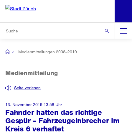
N
S
Zur Bereichsauswahl
Zur Hilfsnavigation
Zum Inhalt
Zur Suche
Suche
Global
Navigation
Medienmitteilungen 2008–2019
[no
title]
Medienmitteilung
Seite vorlesen
13. November 2019,13.58 Uhr
Fahnder hatten das richtige
Gespür – Fahrzeugeinbrecher im
Kreis 6 verhaftet