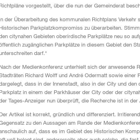
Richtpläne vorgestellt, über die nun der Gemeinderat besc
In der Überarbeitung des kommunalen Richtplans Verkehr sc
Historischen Parkplatzkompromiss zu überarbeiten. Stimmt
den citynahen Gebieten oberirdische Parkplätze neu so a
öffentlich zugänglichen Parkplätze in diesem Gebiet den 
unterschreiten darf.*
Nach der Medienkonferenz unterhielt sich der anwesende 
Stadträten Richard Wolff und André Odermatt sowie einer 
dargelegt, dass in der Innenstadt, also in der City und den 
Parkplatz in einem der Parkhäuser der City oder der cityna
der Tages-Anzeiger nun überprüft, die Recherche ist in d
Der Artikel ist korrekt, gründlich und differenziert. Irritier
Gegensatz zu den Aussagen am Rande der Medienkonferenz h
anschaulich auf, dass es im Gebiet des Historischen Kompr
oft voll belegt sind, andererseits aber auch solche, die fas