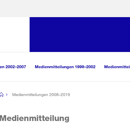
Sprunglink:
Navigation
sauswahl
vigation
m Inhalt
r Suche
gen 2002–2007
Medienmitteilungen 1999–2002
Medienmittei
Medienmitteilungen 2008–2019
[no
title]
Medienmitteilung