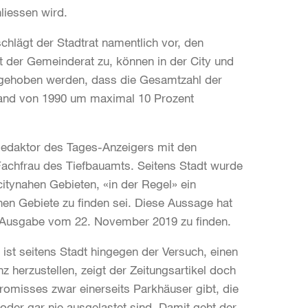
hliessen wird.
hlägt der Stadtrat namentlich vor, den
 der Gemeinderat zu, können in der City und
ufgehoben werden, dass die Gesamtzahl der
Stand von 1990 um maximal 10 Prozent
Redaktor des Tages-Anzeigers mit den
Fachfrau des Tiefbauamts. Seitens Stadt wurde
citynahen Gebieten, «in der Regel» ein
hen Gebiete zu finden sei. Diese Aussage hat
er Ausgabe vom 22. November 2019 zu finden.
end ist seitens Stadt hingegen der Versuch, einen
erzustellen, zeigt der Zeitungsartikel doch
omisses zwar einerseits Parkhäuser gibt, die
t oder gar nie ausgelastet sind. Damit geht der