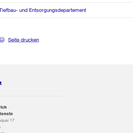
Tiefbau- und Entsorgungsdepartement
Seite drucken
t
rich
ienste
squai 17
s