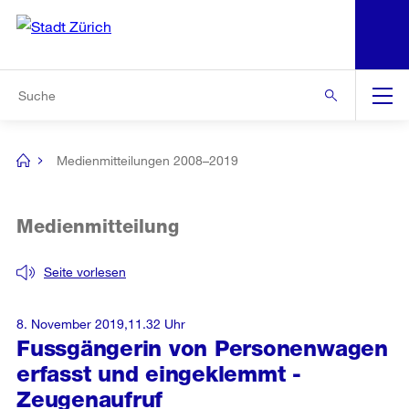
N
S
Zur Bereichsauswahl
Zur Hilfsnavigation
Zum Inhalt
Zur Suche
Suche
Global
Navigation
Medienmitteilungen 2008–2019
[no
title]
Medienmitteilung
Seite vorlesen
8. November 2019,11.32 Uhr
Fussgängerin von Personenwagen
erfasst und eingeklemmt -
Zeugenaufruf