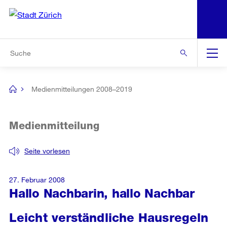
N
S
Zur Bereichsauswahl
Zur Hilfsnavigation
Zum Inhalt
Zur Suche
Suche
Global
Navigation
Medienmitteilungen 2008–2019
[no
title]
Medienmitteilung
Seite vorlesen
27. Februar 2008
Hallo Nachbarin, hallo Nachbar
Leicht verständliche Hausregeln